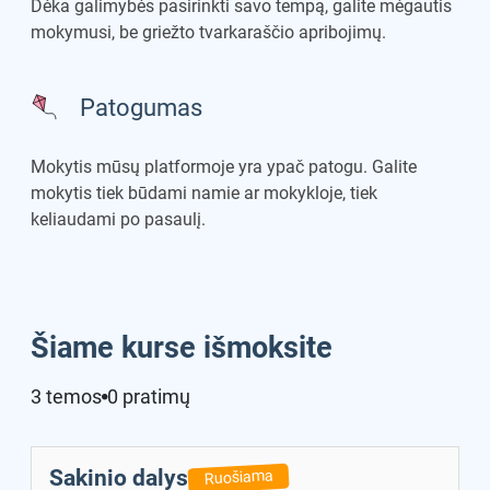
Dėka galimybės pasirinkti savo tempą, galite mėgautis
mokymusi, be griežto tvarkaraščio apribojimų.
Patogumas
Mokytis mūsų platformoje yra ypač patogu. Galite
mokytis tiek būdami namie ar mokykloje, tiek
keliaudami po pasaulį.
Šiame kurse išmoksite
3 temos
0 pratimų
Sakinio dalys
Ruošiama