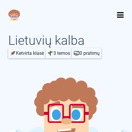
Lietuvių kalba
Ketvirta klasė
3 temos
0 pratimų